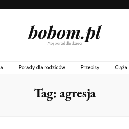
bobom.pl
Mój portal dla dzieci
na
Porady dla rodziców
Przepisy
Ciąża
Tag:
agresja