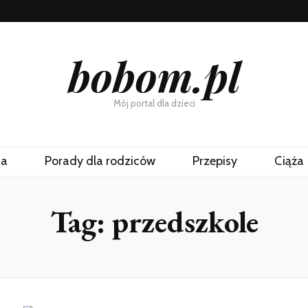
bobom.pl
Mój portal dla dzieci
na
Porady dla rodziców
Przepisy
Ciąża
Tag:
przedszkole