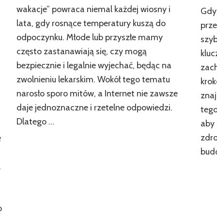
wakacje” powraca niemal każdej wiosny i
Gdy 
lata, gdy rosnące temperatury kuszą do
prze
odpoczynku. Młode lub przyszłe mamy
szyb
często zastanawiają się, czy mogą
kluc
bezpiecznie i legalnie wyjechać, będąc na
zac
zwolnieniu lekarskim. Wokół tego tematu
kro
narosło sporo mitów, a Internet nie zawsze
znaj
daje jednoznaczne i rzetelne odpowiedzi.
tego
Dlatego …
aby
zdro
e
budo
.
o