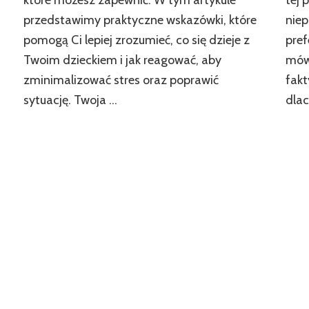
które możesz zapewnić. W tym artykule
tej 
i
przedstawimy praktyczne wskazówki, które
niep
pomogą Ci lepiej zrozumieć, co się dzieje z
pref
Twoim dzieckiem i jak reagować, aby
mówi
zminimalizować stres oraz poprawić
fakt
sytuację. Twoja …
dla