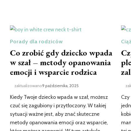
Porady dla rodziców
Cią
Co zrobić gdy dziecko wpada
Cz
w szał – metody opanowania
pl
emocji i wsparcie rodzica
za
zaktualizowano
9 października, 2025
za
Kiedy Twoje dziecko wpada w szał, możesz
Czy 
czuć się zagubiony i przytłoczony. W takiej
jedn
sytuacji ważne jest, aby znać skuteczne
kobi
metody opanowania emocji oraz wsparcie,
mam