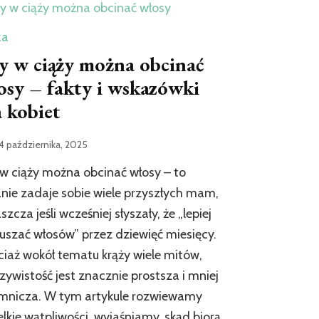
ża
y w ciąży można obcinać
osy – fakty i wskazówki
a kobiet
4 października, 2025
w ciąży można obcinać włosy – to
nie zadaje sobie wiele przyszłych mam,
szcza jeśli wcześniej słyszały, że „lepiej
ruszać włosów” przez dziewięć miesięcy.
iaż wokół tematu krąży wiele mitów,
zywistość jest znacznie prostsza i mniej
emnicza. W tym artykule rozwiewamy
lkie wątpliwości, wyjaśniamy, skąd biorą