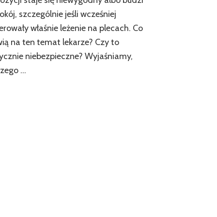
pozycji staje się niewygodny albo budzi
okój, szczególnie jeśli wcześniej
erowały właśnie leżenie na plecach. Co
ą na ten temat lekarze? Czy to
ycznie niebezpieczne? Wyjaśniamy,
czego …