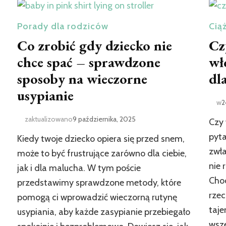
Porady dla rodziców
Cią
Co zrobić gdy dziecko nie
Cz
chce spać – sprawdzone
wł
sposoby na wieczorne
dl
usypianie
w
2
zaktualizowano
9 października, 2025
Czy 
pyta
Kiedy twoje dziecko opiera się przed snem,
zwła
może to być frustrujące zarówno dla ciebie,
nie 
jak i dla malucha. W tym poście
Choc
przedstawimy sprawdzone metody, które
rzec
pomogą ci wprowadzić wieczorną rutynę
taj
usypiania, aby każde zasypianie przebiegało
wsze