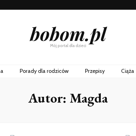
bobom.pl
Mój portal dla dzieci
na
Porady dla rodziców
Przepisy
Ciąża
Autor:
Magda