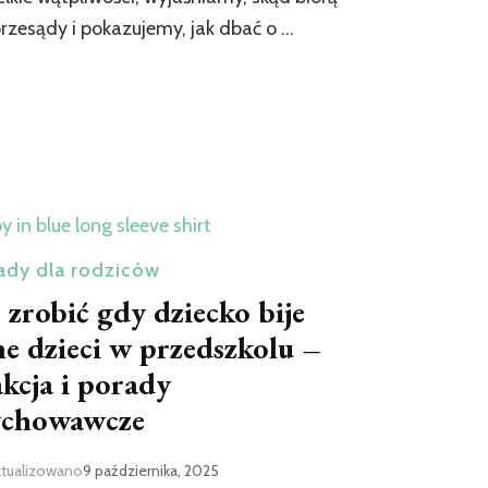
przesądy i pokazujemy, jak dbać o …
ady dla rodziców
 zrobić gdy dziecko bije
ne dzieci w przedszkolu –
akcja i porady
chowawcze
ktualizowano
9 października, 2025