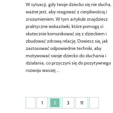
W sytuacji, gdy twoje dziecko się nie słucha,
ważne jest, aby reagować z cierpliwością i
zrozumieniem. W tym artykule znajdziesz
praktyczne wskazówki, które pomogą ci
skutecznie komunikować się z dzieckiem i
zbudować zdrową relację. Dowiesz się, jak
zastosować odpowiednie techniki, aby
motywować swoje dziecko do słuchania i
działania, co przyczyni się do pozytywnego
rozwoju waszej …
Stronicowanie
Strona
Strona
Strona
Strona
1
2
3
11
wpisów