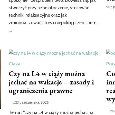
spokojnie i bezproblemowo. Dowiesz się, jak
się 
stworzyć przyjazne otoczenie, stosować
techniki relaksacyjne oraz jak
zminimalizować stres i niepokój przed snem.
…
Ciąża
Por
Czy na L4 w ciąży można
Co
jechać na wakacje – zasady i
in
ograniczenia prawne
re
wy
w
23 października, 2025
za
Temat “czy na L4 w ciąży można jechać na