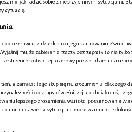
z mu, jak radzić sobie z nieprzyjemnymi sytuacjami. Stara
zy sytuację.
ania
to porozmawiać z dzieckiem o jego zachowaniu. Zwróć uw
yjaśnij mu, że zabieranie rzeczy bez zapłaty to nie tylko
przestrzeni do otwartej rozmowy pozwoli dziecku zrozum
rżeń, a zamiast tego skup się na zrozumieniu, dlaczego d
ć przynależności do grupy rówieśniczej lub chciało coś, cz
owaniu lepszego zrozumienia wartości poszanowania włas
sobami naprawienia sytuacji, co może wzmocnić zdolności