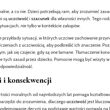
walne, a co nie. Dzieci potrzebują ram, aby zrozumieć zas
mi są
uczciwość
i
szacunek
dla własności innych. Tego ro
uacjach, nie tylko w kontekście zakupów.
e przykłady sytuacji, w których uczciwe zachowanie przyn
zeniach z uczciwością, aby podkreślić ich znaczenie. Poz
, jak się czujecie, gdy są one łamane. Tłumaczenie konse
ie tych zasad przez dziecko. Pomocne mogą być wizyty w
odpowiedzialność.
 i konsekwencji
ości moralnych od najmłodszych lat pomaga kształtowa
narzędzi do zrozumienia, dlaczego
uczciwość
jest kluczow
odejmowanie decyzji na podstawie wartości pozwala na le