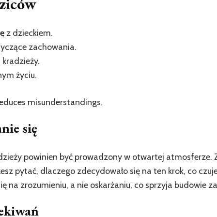
ziców
ję
z dzieckiem.
yczące zachowania.
h
kradzieży.
ym życiu.
educes misunderstandings.
ie się
zieży powinien być prowadzony w otwartej atmosferze. Zac
esz pytać, dlaczego zdecydowało się na ten krok, co czuj
ię na zrozumieniu, a nie oskarżaniu, co sprzyja budowie z
zekiwań