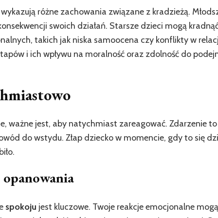
wykazują różne zachowania związane z kradzieżą. Młodsze 
konsekwencji swoich działań. Starsze dzieci mogą kradną
lnych, takich jak niska samoocena czy konflikty w relacj
 etapów i ich wpływu na moralność oraz zdolność do pod
chmiastowo
ie, ważne jest, aby natychmiast zareagować. Zdarzenie t
 powód do wstydu. Złap dziecko w momencie, gdy to się dz
iło.
i opanowania
ie
spokoju
jest kluczowe. Twoje reakcje emocjonalne mogą