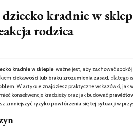
 dziecko kradnie w sklep
eakcja rodzica
ecko kradnie w sklepie
, ważne jest, aby zachować spokój 
ikiem
ciekawości lub braku zrozumienia zasad
, dlatego i
roblem
. W artykule znajdziesz praktyczne wskazówki, jak
w
mieć konsekwencje kradzieży oraz jak budować
prawidłow
esz
zmniejszyć ryzyko powtórzenia się tej sytuacji
w przys
zyn