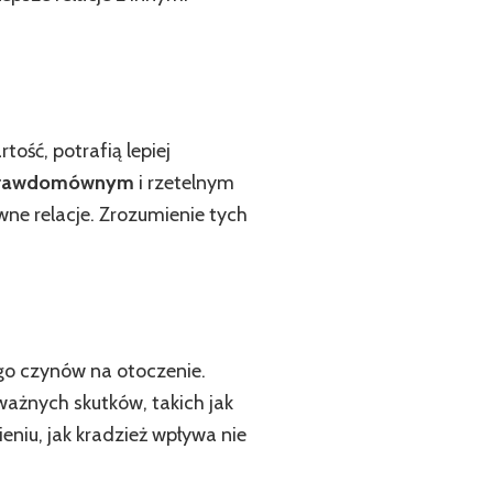
tość, potrafią lepiej
prawdomównym
i rzetelnym
wne relacje. Zrozumienie tych
go czynów na otoczenie.
ażnych skutków, takich jak
niu, jak kradzież wpływa nie