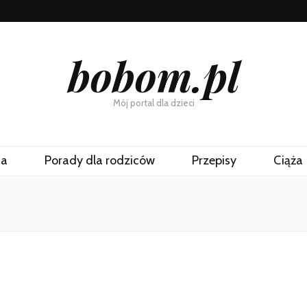
bobom.pl
Mój portal dla dzieci
na
Porady dla rodziców
Przepisy
Ciąża