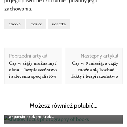
po jego powrocie i zrozumieć powody jego
zachowania.
dziecko
rodzice
ucieczka
Nawigacja
Poprzedni artykuł
Następny artykuł
wpisu
Czy w ciąży można myć
Czy w 9 miesiącu ciąży
okna – bezpieczeństwo
można się kochać –
i zalecenia specjalistów
fakty i bezpieczeństwo
Porady dla rodziców
Możesz również polubić…
Co zrobić gdy dziecko nie chce się uczyć – motywacja i
wsparcie krok po kroku
Porady dla rodziców