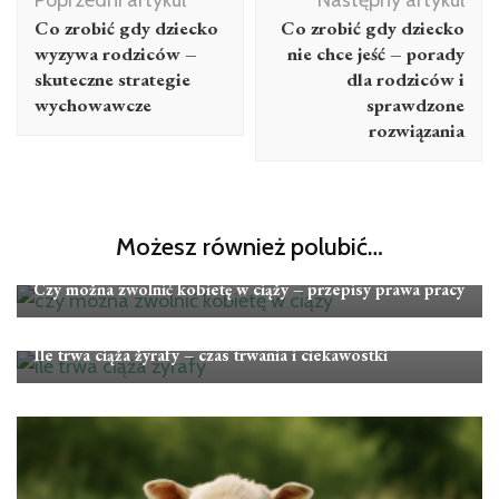
wpisu
Co zrobić gdy dziecko
Co zrobić gdy dziecko
wyzywa rodziców –
nie chce jeść – porady
skuteczne strategie
dla rodziców i
wychowawcze
sprawdzone
rozwiązania
Możesz również polubić…
Ciąża
Czy można zwolnić kobietę w ciąży – przepisy prawa pracy
Ciąża
Ile trwa ciąża żyrafy – czas trwania i ciekawostki