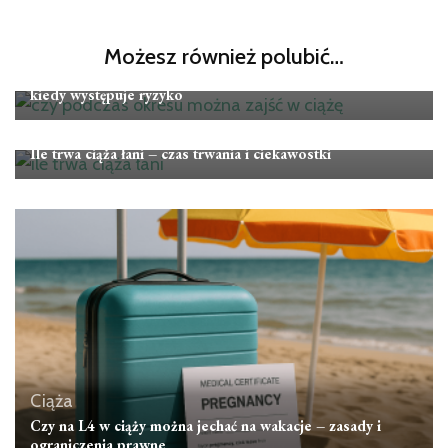
Ciąża
Możesz również polubić…
Czy podczas okresu można zajść w ciążę – czy to możliwe i
kiedy występuje ryzyko
Ciąża
Ile trwa ciąża łani – czas trwania i ciekawostki
Ciąża
Czy na L4 w ciąży można jechać na wakacje – zasady i
ograniczenia prawne