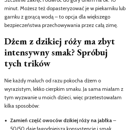
Szczelnie zakręć i odwróć do góry dnem na ok. 10
minut. Możesz też dopasteryzować je w piekarniku lub
garnku z gorącą wodą – to opcja dla większego
bezpieczeństwa przechowywania przez całą zimę.
Dżem z dzikiej róży ma zbyt
intensywny smak? Spróbuj
tych trików
Nie każdy maluch od razu pokocha dżem o
wyrazistym, lekko cierpkim smaku. Ja sama miałam z
tym wyzwanie u moich dzieci, więc przetestowałam
kilka sposobów:
Zamień część owoców dzikiej róży na jabłka
–
50/50 daje łagodniejszą konsystencję i smak