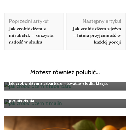
Nawigacja
Poprzedni artykuł
Następny artykuł
wpisu
Jak zrobić dżem z
Jak zrobić dżem z jeżyn
mirabelek – soczysta
– letnia przyjemność w
radość w słoiku
każdej porcji
Możesz również polubić…
Przepisy
Jak zrobić dżem z rabarbaru – kwaśno-słodki klasyk
Przepisy
Jak zrobić dżem z malin – aromatyczna uczta dla
podniebienia