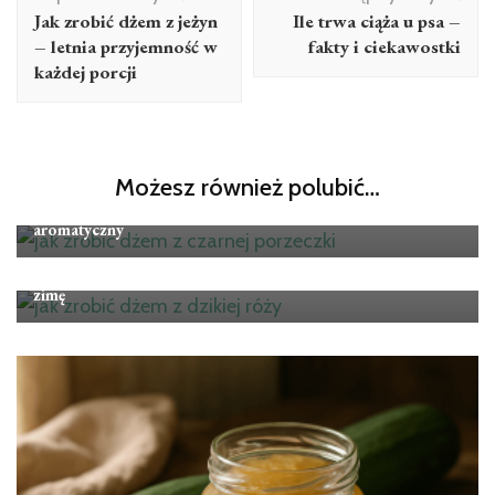
wpisu
Jak zrobić dżem z jeżyn
Ile trwa ciąża u psa –
– letnia przyjemność w
fakty i ciekawostki
każdej porcji
Przepisy
Możesz również polubić…
Jak zrobić dżem z czarnej porzeczki – intensywny i
aromatyczny
Przepisy
Jak zrobić dżem z dzikiej róży – witaminowa bomba na
zimę